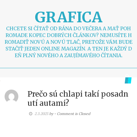
S
k
GRAFICA
i
p
t
CHCETE SI ČÍTAŤ OD RÁNA DO VEČERA A MAŤ POH
o
ROMADE KOPEC DOBRÝCH ČLÁNKOV? NEMUSÍTE H
c
ROMADIŤ NOVÚ A NOVÚ TLAČ, PRETOŽE VÁM BUDE
o
STAČIŤ JEDEN ONLINE MAGAZÍN. A TEN JE KAŽDÝ D
n
EŇ PLNÝ NOVÉHO A ZAUJÍMAVÉHO ČÍTANIA.
t
e
n
t
Prečo sú chlapi takí posadn
utí autami?
2.3.2025
by
- Comment is Closed