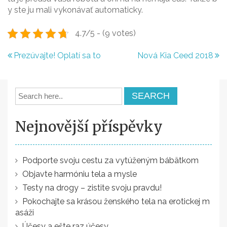
y ste ju mali vykonávať automaticky.
4.7/5 - (9 votes)
N
Prezúvajte! Oplatí sa to
Nová Kia Ceed 2018
a
v
i
g
Nejnovější příspěvky
a
c
Podporte svoju cestu za vytúženým bábätkom
e
Objavte harmóniu tela a mysle
p
Testy na drogy – zistite svoju pravdu!
Pokochajte sa krásou ženského tela na erotickej m
r
asáži
o
Účesy a ešte raz účesy