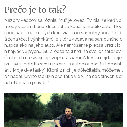
Prečo je to tak?
Názory vedcov sa rôznia. Muž je lovec. Tvrdia, že keď voľ
akedy vlastnil koňa, dnes tohto koňa nahradilo auto. Hoc
i pod kapotou má tých koní viac ako samotný kôň. Každ
á žena (česť výnimkám) je skôr zvedavá na samotného c
hlapca ako na jeho auto. Ale nemôžeme predsa uraziť ic
h najväčšiu pýchu. Sú predsa takí hrdí na svojich tátošov.
Často ich nazývajú aj svojimi láskami. A keď si nájdu fraje
rku tak si odfotia svoju frajerku s autom a napíšu koment
ár: „ Moje dve lásky“. Ktorá z nich je dôležitejšia môžeme l
en hádať. Určite ste už niečo také videli na sociálnych sieť
ach. Nemám pravdu?