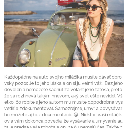
Každopádne na auto svojho miláčika musíte dávať obro
vský pozor. Je to jeho láska a on si ju veľmi váži. Bez jeho
dovolenia nemôžete sadnúť za volant jeho tátoša, preto
že sa rozhnevá takým hnevom, aký svet ešte nevidel. Vš
etko, čo robíte s jeho autom mu musíte dopodrobna vys
vetliť a zdokumentovať. Samozrejme, umyť a povysávať
ho môžete aj bez dokumentácie 😀 Niektorí vaši miláčik
ovia vám dokonca povedia, že vysávanie a umývanie au
ta je predsa vaša robota a oni na ňu nemajú čas. Takže b