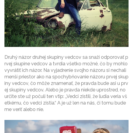
Druhý názor druhej skupiny vedcov sa snaží odporovať p
rvej skupine vedcov a tvrdia všetko možné, čo by mohlo
vyvrátiť ich názor. Na vyjadrenie svojho názoru si nechali
menší priestor ako na spochybňovanie názoru prvej skup
iny vedcov, čo môže znamenať, že pravda bude asi u prv
ej skupiny vedcov. Alebo je pravda niekde uprostred, no
určite ste už počuli ten vtip: „Vedci zistili, že ľudia veria vš
etkému, čo vedci zistia.“ A je už len na nás, či tomu bude
me veriť alebo nie.