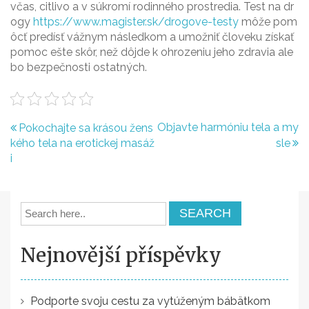
včas, citlivo a v súkromí rodinného prostredia. Test na dr
ogy
https://www.magister.sk/drogove-testy
môže pom
ôcť predísť vážnym následkom a umožniť človeku získať
pomoc ešte skôr, než dôjde k ohrozeniu jeho zdravia ale
bo bezpečnosti ostatných.
N
Objavte harmóniu tela a my
Pokochajte sa krásou žens
kého tela na erotickej masáž
sle
a
i
v
i
g
a
Nejnovější příspěvky
c
e
Podporte svoju cestu za vytúženým bábätkom