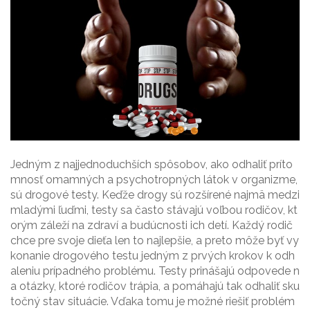
Jedným z najjednoduchších spôsobov, ako odhaliť príto
mnosť omamných a psychotropných látok v organizme,
sú drogové testy. Keďže drogy sú rozšírené najmä medzi
mladými ľuďmi, testy sa často stávajú voľbou rodičov, kt
orým záleží na zdraví a budúcnosti ich detí. Každý rodič
chce pre svoje dieťa len to najlepšie, a preto môže byť vy
konanie drogového testu jedným z prvých krokov k odh
aleniu prípadného problému. Testy prinášajú odpovede n
a otázky, ktoré rodičov trápia, a pomáhajú tak odhaliť sku
točný stav situácie. Vďaka tomu je možné riešiť problém