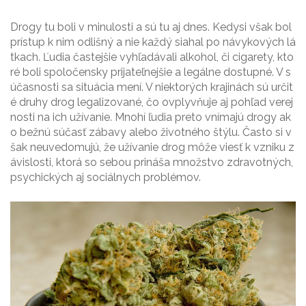
Drogy tu boli v minulosti a sú tu aj dnes. Kedysi však bol
prístup k nim odlišný a nie každý siahal po návykových lá
tkach. Ľudia častejšie vyhľadávali alkohol, či cigarety, kto
ré boli spoločensky prijateľnejšie a legálne dostupné. V s
účasnosti sa situácia mení. V niektorých krajinách sú určit
é druhy drog legalizované, čo ovplyvňuje aj pohľad verej
nosti na ich užívanie. Mnohí ľudia preto vnímajú drogy ak
o bežnú súčasť zábavy alebo životného štýlu. Často si v
šak neuvedomujú, že užívanie drog môže viesť k vzniku z
ávislosti, ktorá so sebou prináša množstvo zdravotných,
psychických aj sociálnych problémov.