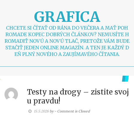
S
k
GRAFICA
i
p
t
CHCETE SI ČÍTAŤ OD RÁNA DO VEČERA A MAŤ POH
o
ROMADE KOPEC DOBRÝCH ČLÁNKOV? NEMUSÍTE H
c
ROMADIŤ NOVÚ A NOVÚ TLAČ, PRETOŽE VÁM BUDE
o
STAČIŤ JEDEN ONLINE MAGAZÍN. A TEN JE KAŽDÝ D
n
EŇ PLNÝ NOVÉHO A ZAUJÍMAVÉHO ČÍTANIA.
t
e
n
t
Testy na drogy – zistite svoj
u pravdu!
15.5.2026
by
- Comment is Closed