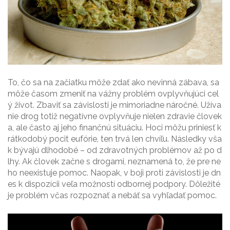
To, čo sa na začiatku môže zdať ako nevinná zábava, sa
môže časom zmeniť na vážny problém ovplyvňujúci cel
ý život. Zbaviť sa závislosti je mimoriadne náročné. Užíva
nie drog totiž negatívne ovplyvňuje nielen zdravie človek
a, ale často aj jeho finančnú situáciu. Hoci môžu priniesť k
rátkodobý pocit eufórie, ten trvá len chvíľu. Následky vša
k bývajú dlhodobé – od zdravotných problémov až po d
lhy. Ak človek začne s drogami, neznamená to, že pre ne
ho neexistuje pomoc. Naopak, v boji proti závislosti je dn
es k dispozícii veľa možností odbornej podpory. Dôležité
je problém včas rozpoznať a nebáť sa vyhľadať pomoc.