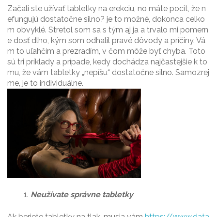
Začali ste užívať tabletky na erekciu, no máte pocit, že n
efungujú dostatočne silno? je to možné, dokonca celko
m obvyklé. Stretol som sa s tým aj ja a trvalo mi pomern
e dosť dlho, kým som odhalil pravé dôvody a príčiny. Vá
m to uľahčím a prezradím, v čom môže byť chyba. Toto
sú tri príklady a prípade, kedy dochádza najčastejšie k to
mu, že vám tabletky „nepíšu“ dostatočne silno. Samozrej
me, je to individuálne.
Neužívate správne tabletky
Ak beriete tabletky na tlak, musia vám
https://www.data