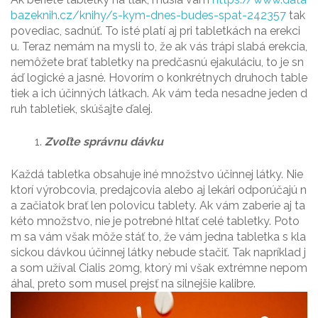
bazeknih.cz/knihy/s-kym-dnes-budes-spat-242357
tak
povediac, sadnúť. To isté platí aj pri tabletkách na erekci
u. Teraz nemám na mysli to, že ak vás trápi slabá erekcia,
nemôžete brať tabletky na predčasnú ejakuláciu, to je sn
áď logické a jasné. Hovorím o konkrétnych druhoch table
tiek a ich účinných látkach. Ak vám teda nesadne jeden d
ruh tabletiek, skúšajte ďalej.
Zvoľte správnu dávku
Každá tabletka obsahuje iné množstvo účinnej látky. Nie
ktorí výrobcovia, predajcovia alebo aj lekári odporúčajú n
a začiatok brať len polovicu tablety. Ak vám zaberie aj ta
kéto množstvo, nie je potrebné hltať celé tabletky. Poto
m sa vám však môže stáť to, že vám jedna tabletka s kla
sickou dávkou účinnej látky nebude stačiť. Tak napríklad j
a som užíval
Cialis 20mg
, ktorý mi však extrémne nepom
áhal, preto som musel prejsť na silnejšie kalibre.