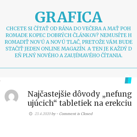
S
k
GRAFICA
i
p
t
CHCETE SI ČÍTAŤ OD RÁNA DO VEČERA A MAŤ POH
o
ROMADE KOPEC DOBRÝCH ČLÁNKOV? NEMUSÍTE H
c
ROMADIŤ NOVÚ A NOVÚ TLAČ, PRETOŽE VÁM BUDE
o
STAČIŤ JEDEN ONLINE MAGAZÍN. A TEN JE KAŽDÝ D
n
EŇ PLNÝ NOVÉHO A ZAUJÍMAVÉHO ČÍTANIA.
t
e
n
t
Najčastejšie dôvody „nefung
ujúcich“ tabletiek na erekciu
23.4.2020
by
- Comment is Closed