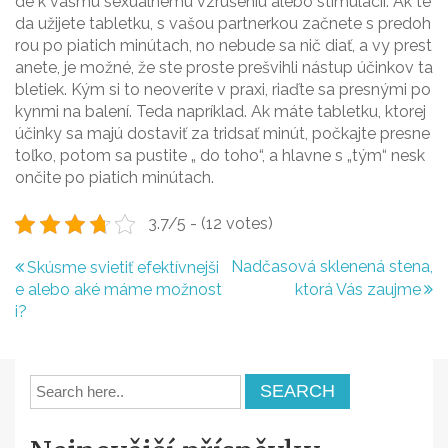
de k vášmu sexuálnemu vzrušeniu alebo stimulácií. Ak te
da užijete tabletku, s vašou partnerkou začnete s predoh
rou po piatich minútach, no nebude sa nič diať, a vy prest
anete, je možné, že ste proste prešvihli nástup účinkov ta
bletiek. Kým si to neoveríte v praxi, riaďte sa presnými po
kynmi na balení. Teda napríklad. Ak máte tabletku, ktorej
účinky sa majú dostaviť za tridsať minút, počkajte presne
toľko, potom sa pustite „ do toho“, a hlavne s „tým“ nesk
ončite po piatich minútach.
3.7/5 - (12 votes)
N
Nadčasová sklenená stena,
Skúsme svietiť efektívnejši
e alebo aké máme možnost
ktorá Vás zaujme
a
i?
v
i
g
a