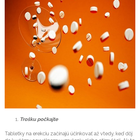
Trošku počkajte
Tabletky na erekciu začínajú účinkovať až vtedy, keď dôj