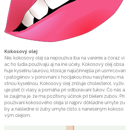
Kokosový olej
Nie, kokosový olej sa nepoužíva iba na varenie a čoraz vi
ac ho ľudia používajú aj na iné účely. Kokosový olej obsa
huje kyselinu laurovú, ktorá je najúčinnejšia pri usmrcovan
í patogénov v porovnaní s hocijakou inou nasýtenou ma
stnou kyselinou. Kokosový olej znižuje cholesterol, vyživ
uje pleť či vlasy a pomáha pri odbúravaní tukov. Čo nás a
le zaujíma je, že ma pozitívny účinok pri bielení zubov. Pri
používaní kokosového oleja si najprv dôkladne umyte zu
by a následne si zuby umyte čisto s naneseným kokoso
vým olejom.