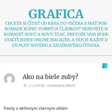
S
k
GRAFICA
i
p
t
CHCETE SI ČÍTAŤ OD RÁNA DO VEČERA A MAŤ POH
o
ROMADE KOPEC DOBRÝCH ČLÁNKOV? NEMUSÍTE H
c
ROMADIŤ NOVÚ A NOVÚ TLAČ, PRETOŽE VÁM BUDE
o
STAČIŤ JEDEN ONLINE MAGAZÍN. A TEN JE KAŽDÝ D
n
EŇ PLNÝ NOVÉHO A ZAUJÍMAVÉHO ČÍTANIA.
t
e
n
t
Ako na biele zuby?
15.3.2019
by
- Comment is Closed
Pasty s aktívnym čiernym uhlím