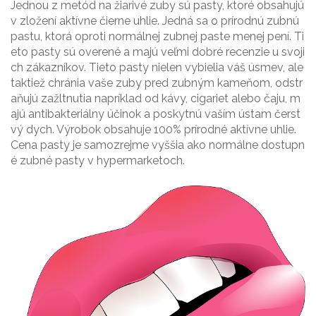
Jednou z metód na žiarivé zuby sú pasty, ktoré obsahujú
v zložení aktívne čierne uhlie. Jedná sa o prírodnú zubnú
pastu, ktorá oproti normálnej zubnej paste menej pení. Ti
eto pasty sú overené a majú veľmi dobré recenzie u svoji
ch zákazníkov. Tieto pasty nielen vybielia váš úsmev, ale
taktiež chránia vaše zuby pred zubným kameňom, odstr
aňujú zažltnutia napríklad od kávy, cigariet alebo čaju, m
ajú antibakteriálny účinok a poskytnú vaším ústam čerst
vý dych. Výrobok obsahuje 100% prírodné aktívne uhlie.
Cena pasty je samozrejme vyššia ako normálne dostupn
é zubné pasty v hypermarketoch.