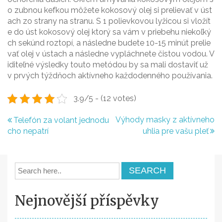
o zubnou kefkou môžete kokosový olej si prelievať v úst
ach zo strany na stranu. S 1 polievkovou lyžicou si vložít
e do úst kokosový olej ktorý sa vám v priebehu niekoľký
ch sekúnd roztopí, a následne budete 10-15 minút prelie
vať olej v ústach a následne vypláchnete čistou vodou. V
iditeľné výsledky touto metódou by sa mali dostaviť už
v prvých týždňoch aktívneho každodenného používania.
3.9/5 - (12 votes)
N
Výhody masky z aktívneho
Telefón za volant jednodu
cho nepatrí
uhlia pre vašu pleť
a
v
i
g
Nejnovější příspěvky
a
c