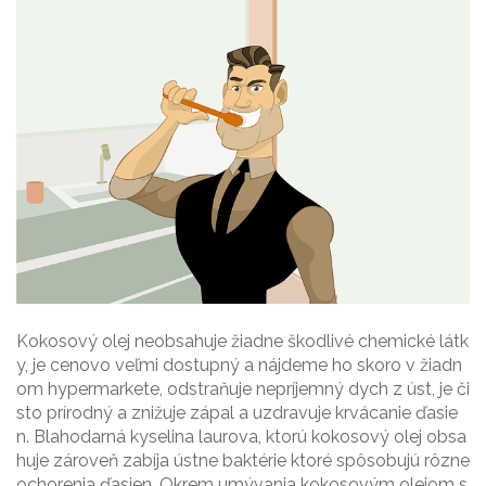
Kokosový olej neobsahuje žiadne škodlivé chemické látk
y, je cenovo veľmi dostupný a nájdeme ho skoro v žiadn
om hypermarkete, odstraňuje nepríjemný dych z úst, je či
sto prírodný a znižuje zápal a uzdravuje krvácanie ďasie
n. Blahodarná kyselina laurova, ktorú kokosový olej obsa
huje zároveň zabíja ústne baktérie ktoré spôsobujú rôzne
ochorenia ďasien. Okrem umývania kokosovým olejom s