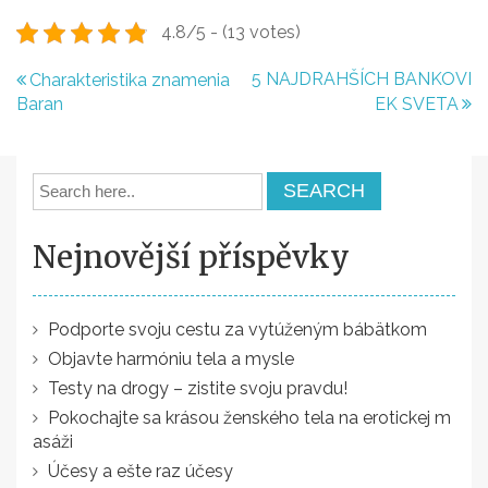
4.8/5 - (13 votes)
N
5 NAJDRAHŠÍCH BANKOVI
Charakteristika znamenia
Baran
EK SVETA
a
v
i
g
Nejnovější příspěvky
a
c
e
Podporte svoju cestu za vytúženým bábätkom
Objavte harmóniu tela a mysle
p
Testy na drogy – zistite svoju pravdu!
r
Pokochajte sa krásou ženského tela na erotickej m
o
asáži
p
Účesy a ešte raz účesy