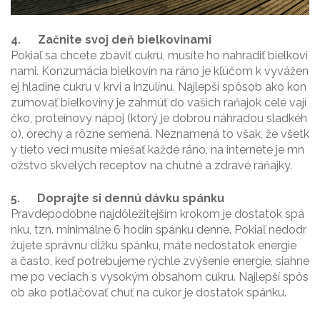
4.
Začnite svoj deň bielkovinami
Pokiaľ sa chcete zbaviť cukru, musíte ho nahradiť bielkovi
nami. Konzumácia bielkovín na ráno je kľúčom k vyvážen
ej hladine cukru v krvi a inzulínu. Najlepší spôsob ako kon
zumovať bielkoviny je zahrnúť do vašich raňajok celé vají
čko, proteínový nápoj (ktorý je dobrou náhradou sladkéh
o), orechy a rôzne semená. Neznamená to však, že všetk
y tieto veci musíte miešať každé ráno, na internete je mn
ožstvo skvelých receptov na chutné a zdravé raňajky.
5.
Doprajte si dennú dávku spánku
Pravdepodobne najdôležitejším krokom je dostatok spá
nku, tzn. minimálne 6 hodín spánku denne. Pokiaľ nedodr
žujete správnu dĺžku spánku, máte nedostatok energie
a často, keď potrebujeme rýchle zvýšenie energie, siahne
me po veciach s vysokým obsahom cukru. Najlepší spôs
ob ako potlačovať chuť na cukor je dostatok spánku.