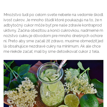
Množstvo ľudí po celom svete neberie na vedomie škodl
ivosť cukrov. Je mnoho štúdií ktoré poukazujú na to, že n
adbytočný cukor môže byť pre naše zdravie kontraprod
uktívny. Začína obezitou a končí cukrovkou, nadmerné m
nožstvo cukru je dôvodom pre mnoho dnešných ochore
ní. Preto aby sme začali žiť zdravo, musíme obmedziť jed
lá obsahujúce nezdravé cukry na minimum. Ak ale chce
me niekde začať, mali by sme detoxikovať cukor z tela.