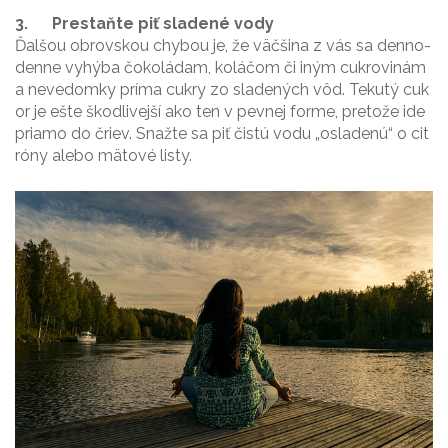
3.
Prestaňte piť sladené vody
Ďalšou obrovskou chybou je, že väčšina z vás sa denno-
denne vyhýba čokoládam, koláčom či iným cukrovinám
a nevedomky príma cukry zo sladených vôd. Tekutý cuk
or je ešte škodlivejší ako ten v pevnej forme, pretože ide
priamo do čriev. Snažte sa piť čistú vodu „osladenú“ o cit
róny alebo mätové listy.