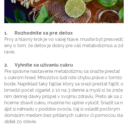
1.
Rozhodnite sa pre detox
Prvý a hlavný krok je vo vašej hlave, musíte byť presvedč
ený o tom, že detox je dobrý pre váš metabolizmus a zd
ravie.
2.
Vyhnite sa užívaniu cukru
Pre správne nastavenie metabolizmu sa snažte prestať
s cukrom hneď. Množstvo ľudí robí chybu práve v tomto
bode. Napríklad taký fajčiar, ktorý sa snaží prestať fajčiť, o
bmedzí počet cigariet z 10 na 3 denne a myslí si že zníže
ním dennej dávky prispel v svojmu zdraviu. Preto ak sa c
hceme zbaviť cukru, musíme ho úplne vylúčiť. Snažiť sa n
ájsť si náhradu v podobe ovocia, čaj si osladiť poctivým
domácim medom bez pridaných cukrov či pomocou sla
didiel zo stévie.