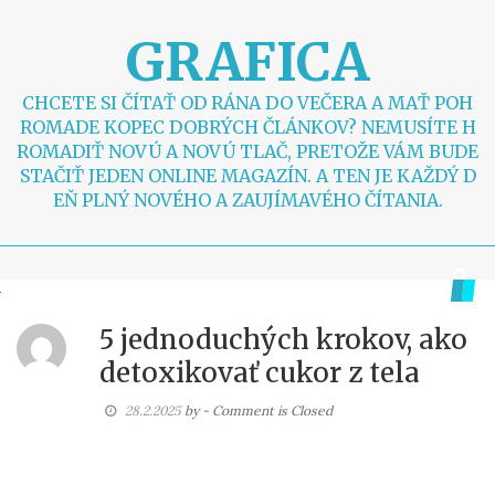
S
k
GRAFICA
i
p
t
CHCETE SI ČÍTAŤ OD RÁNA DO VEČERA A MAŤ POH
o
ROMADE KOPEC DOBRÝCH ČLÁNKOV? NEMUSÍTE H
c
ROMADIŤ NOVÚ A NOVÚ TLAČ, PRETOŽE VÁM BUDE
o
STAČIŤ JEDEN ONLINE MAGAZÍN. A TEN JE KAŽDÝ D
n
EŇ PLNÝ NOVÉHO A ZAUJÍMAVÉHO ČÍTANIA.
t
e
n
t
5 jednoduchých krokov, ako
detoxikovať cukor z tela
28.2.2025
by
- Comment is Closed