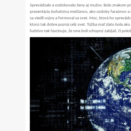
Sprevádzalo a ozdobovalo ženy aj mužov. Bolo znakom pr
prezentáciu bohatstva mešťanov, ako ozdoby faraónov a cis
sa viedli vojny a formoval sa svet. Moc, ktorá ho sprevádza
ktorú tak dobre pozná celý svet. Túžba mať zlato bola ak
ľudstvo tak fascinuje, že sme boli schopný zabíjať, či pol