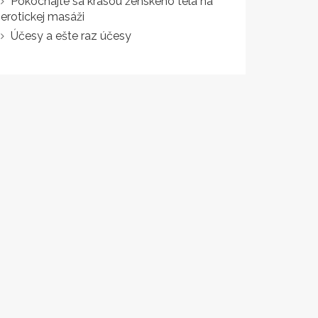
Pokochajte sa krásou ženského tela na
erotickej masáži
Účesy a ešte raz účesy