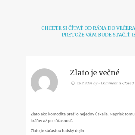
Skip
to
content
CHCETE SI ČÍTAŤ OD RÁNA DO VEČE
PRETOŽE VÁM BUDE STAČIŤ J
Zlato je večné
26.2.2024
by
- Comment is Closed
Zlato ako komodita prežilo nejedny úskalia. Napriek tom
kráľov až po súčasnosť.
Zlato je súčasťou ľudský dejín