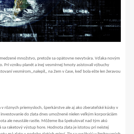
o obmedzené množstvo, pretože sa opätovne nevytvára. Vďaka novým
. Pri vzniku planét a inej vesmírnej hmoty asistovali výbuchy
estovaní vesmírom,,nalepil,, na Zem v čase, keď bola ešte len žeravou
v rôznych priemysloch, šperkárstve ale aj ako zberateľské kúsky v
 investovanie do zlata dnes umožnené nielen veľkým korporáciám
ota ale neustále rastie. Môžeme iba špekulovať nad tým akú
a raketový výstup hore. Hodnota zlata je istotou pri neistej