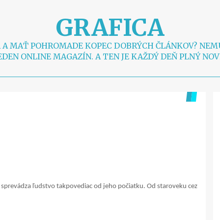
GRAFICA
RA A MAŤ POHROMADE KOPEC DOBRÝCH ČLÁNKOV? NEM
EDEN ONLINE MAGAZÍN. A TEN JE KAŽDÝ DEŇ PLNÝ NOV
u sprevádza ľudstvo takpovediac od jeho počiatku. Od staroveku cez