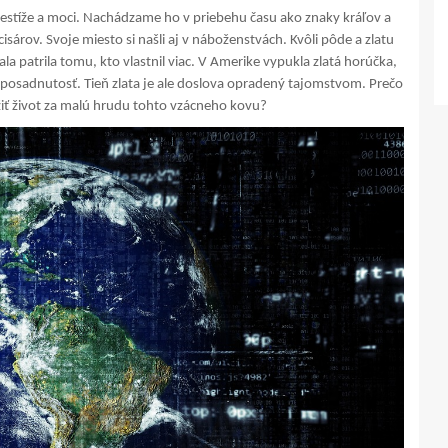
estíže a moci. Nachádzame ho v priebehu času ako znaky kráľov a
árov. Svoje miesto si našli aj v náboženstvách. Kvôli pôde a zlatu
la patrila tomu, kto vlastnil viac. V Amerike vypukla zlatá horúčka,
o posadnutosť. Tieň zlata je ale doslova opradený tajomstvom. Prečo
ožiť život za malú hrudu tohto vzácneho kovu?