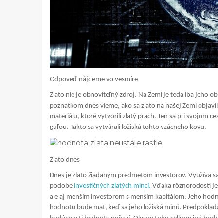
Odpoveď nájdeme vo vesmíre
Zlato nie je obnoviteľný zdroj. Na Zemi je teda iba jeh
poznatkom dnes vieme, ako sa zlato na našej Zemi objavilo
materiálu, ktoré vytvorili zlatý prach. Ten sa pri svojom c
guľou. Takto sa vytvárali ložiská tohto vzácneho kovu.
Zlato dnes
Dnes je zlato žiadaným predmetom investorov. Využíva sa 
podobe
investičných zlatých mincí.
Vďaka rôznorodosti je
ale aj menším investorom s menším kapitálom. Jeho hodn
hodnotu bude mať, keď sa jeho ložiská minú. Predpokladá s